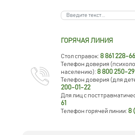
Поиск
Type 2 or more characters for results.
ГОРЯЧАЯ ЛИНИЯ
8 861 228-6
Стол справок:
Телефон доверия (психол
8 800 250-2
населению):
Телефон доверия (для дете
200-01-22
Для лиц с посттравматиче
61
8 
Телефон горячей линии: