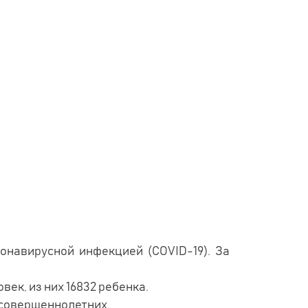
онавирусной инфекцией (COVID-19). За
ек, из них 16832 ребенка.
есовершеннолетних.