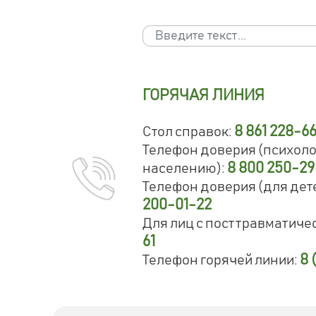
Поиск
Type 2 or more characters for results.
ГОРЯЧАЯ ЛИНИЯ
8 861 228-6
Стол справок:
Телефон доверия (психол
8 800 250-2
населению):
Телефон доверия (для дете
200-01-22
Для лиц с посттравматиче
61
8 
Телефон горячей линии: