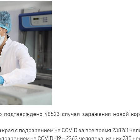
о подтверждено 48523 случая заражения новой кор
рая с подозрением на COVID за все время 238261 челов
озрением на COVID-19 – 2363 человека, из них 230 н