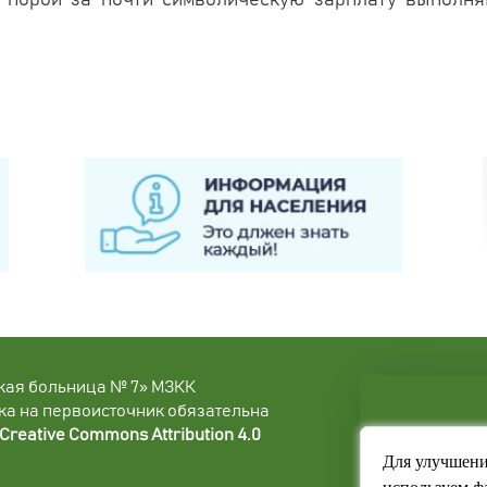
е порой за почти символическую зарплату выполня
кая больница № 7» МЗКК
ка на первоисточник обязательна
Creative Commons Attribution 4.0
Для улучшени