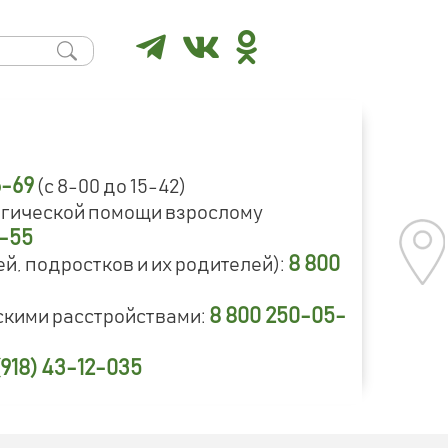
6-69
(с 8-00 до 15-42)
огической помощи взрослому
9-55
8 800
й, подростков и их родителей):
8 800 250-05-
скими расстройствами:
(918) 43-12-035