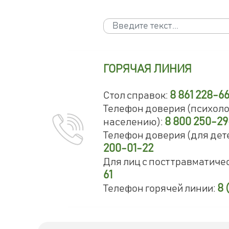
Поиск
Type 2 or more characters for results.
ГОРЯЧАЯ ЛИНИЯ
8 861 228-6
Стол справок:
Телефон доверия (психол
8 800 250-2
населению):
Телефон доверия (для дете
200-01-22
Для лиц с посттравматиче
61
8 
Телефон горячей линии: