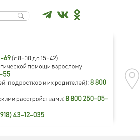
6-69
(с 8-00 до 15-42)
огической помощи взрослому
9-55
8 800
й, подростков и их родителей):
8 800 250-05-
скими расстройствами:
(918) 43-12-035