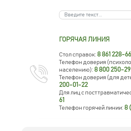
Поиск
Type 2 or more characters for results.
ГОРЯЧАЯ ЛИНИЯ
8 861 228-6
Стол справок:
Телефон доверия (психол
8 800 250-2
населению):
Телефон доверия (для дете
200-01-22
Для лиц с посттравматиче
61
8 
Телефон горячей линии: